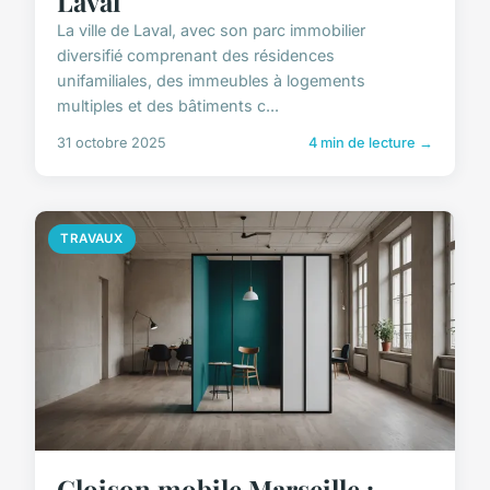
Laval
La ville de Laval, avec son parc immobilier
diversifié comprenant des résidences
unifamiliales, des immeubles à logements
multiples et des bâtiments c...
31 octobre 2025
4 min de lecture →
TRAVAUX
Cloison mobile Marseille :